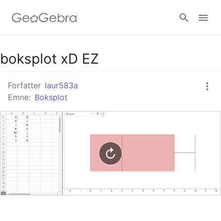
Google Classroom
boksplot xD EZ
Forfatter
laur583a
GeoGebra Classroom
Emne:
Boksplot
Log ind