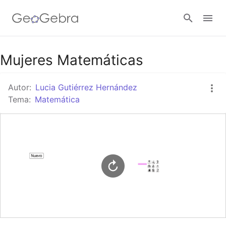
Google Classroom
Mujeres Matemáticas
Autor:
Lucia Gutiérrez Hernández
GeoGebra Classroom
Tema:
Matemática
Abrir sesión