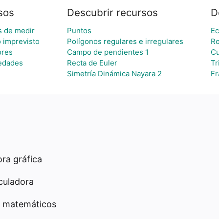
sos
Descubrir recursos
D
 de medir
Puntos
Ec
o imprevisto
Polígonos regulares e irregulares
R
ores
Campo de pendientes 1
Cu
edades
Recta de Euler
Tr
Simetría Dinámica Nayara 2
Fr
ra gráfica
culadora
 matemáticos