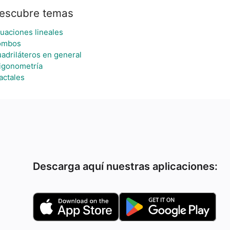
escubre temas
uaciones lineales
ombos
adriláteros en general
igonometría
actales
Descarga aquí nuestras aplicaciones: