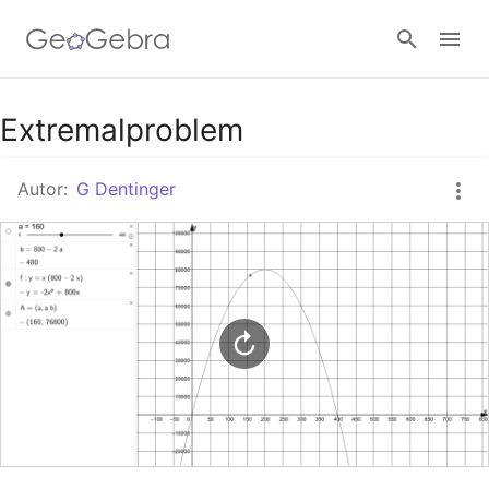
Google Classroom
Extremalproblem
Autor:
G Dentinger
GeoGebra Classroom
Anmelden