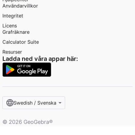
Användarvillkor
Integritet
Licens
Grafräknare
Calculator Suite
Resurser
Ladda ned våra appar här:
Swedish / Svenska‎
©
2026
GeoGebra®