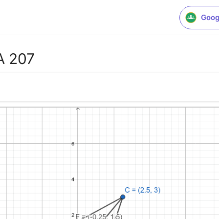
Goog
A 207