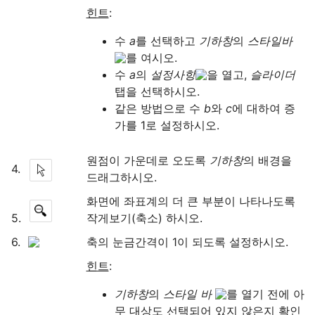
힌트
수 
a
를 선택하고 
기하창
의 
스타일바 
를 여시오.
수 
a
의 
설정사항
을 열고, 
슬라이더
탭을 선택하시오.
같은 방법으로 수 
b
와 
c
에 대하여 증
가를 1로 설정하시오.
원점이 가운데로 오도록 
기하창
의 배경을 
4.
드래그하시오.
화면에 좌표계의 더 큰 부분이 나타나도록 
5.
작게보기(축소) 하시오.
6.
축의 눈금간격이 1이 되도록 설정하시오.
힌트
기하창
의 
스타일 바 
를 열기 전에 아
무 대상도 선택되어 있지 않은지 확인