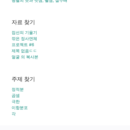
행렬의 뜻과 덧셈, 뺄셈, 실수배
자료 찾기
접선의 기울기
깎은 정사면체
프로젝트 #6
제목 없음ㄷㄷ
얼굴 의 복사본
주제 찾기
정적분
곱셈
극한
이항분포
각