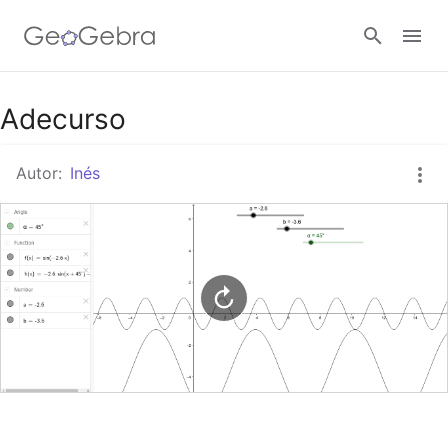
Google Classroom
Adecurso
Autor:
Inés
GeoGebra Classroom
Abrir sesión