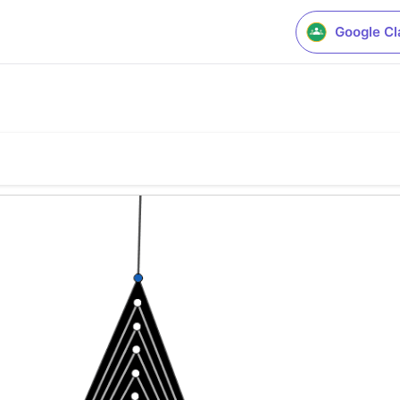
Google C