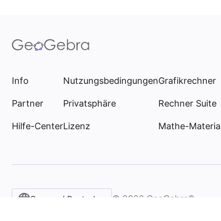
Info
Nutzungsbedingungen
Grafikrechner
Partner
Privatsphäre
Rechner Suite
Hilfe-Center
Lizenz
Mathe-Materia
©
2026
GeoGebra®
German / Deutsch