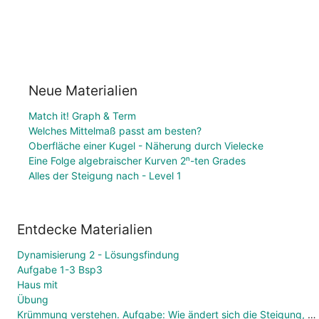
Neue Materialien
Match it! Graph & Term
Welches Mittelmaß passt am besten?
Oberfläche einer Kugel - Näherung durch Vielecke
Eine Folge algebraischer Kurven 2ⁿ-ten Grades
Alles der Steigung nach - Level 1
Entdecke Materialien
Dynamisierung 2 - Lösungsfindung
Aufgabe 1-3 Bsp3
Haus mit
Übung
Krümmung verstehen. Aufgabe: Wie ändert sich die Steigung, wenn eine Links- bzw. Rechtskurve stattfindet? Was bedeutet dies nun für die zweite Ableitung einer Funktion? Notiere im Heft!