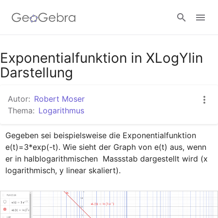
Google Classroom
Exponentialfunktion in XLogYlin
Darstellung
GeoGebra Classroom
Autor:
Robert Moser
Thema:
Logarithmus
Anmelden
Gegeben sei beispielsweise die Exponentialfunktion 
e(t)=3*exp(-t). Wie sieht der Graph von e(t) aus, wenn 
er in halblogarithmischen  Massstab dargestellt wird (x 
logarithmisch, y linear skaliert).