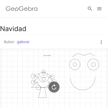
Google Classroom
Navidad
Autor:
gabosr
GeoGebra Classroom
Abrir sesión