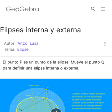
Google Classroom
Elipses interna y externa
Autor:
Aitzol Lasa
GeoGebra Classroom
Tema:
Elipse
El punto P es un punto de la elipse. Mueve el punto Q 
Abrir sesión
para definir una elipse interna o externa.