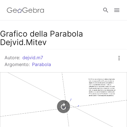
Google Classroom
Grafico della Parabola
Dejvid.Mitev
GeoGebra Classroom
Autore:
dejvid.m7
Argomento:
Parabola
Accedi