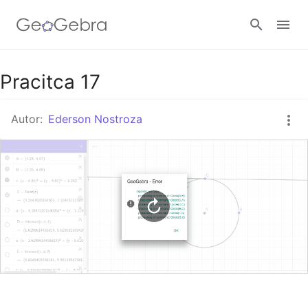
Google Classroom
Pracitca 17
Autor:
Ederson Nostroza
GeoGebra Classroom
Abrir sesión