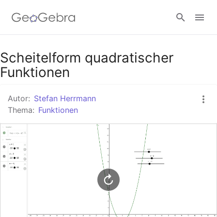
Google Classroom
Scheitelform quadratischer
Funktionen
GeoGebra Classroom
Autor:
Stefan Herrmann
Thema:
Funktionen
Anmelden