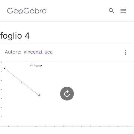
Google Classroom
foglio 4
Autore:
vincenzi.luca
GeoGebra Classroom
Accedi