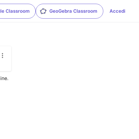
le Classroom
GeoGebra Classroom
Accedi
ine.