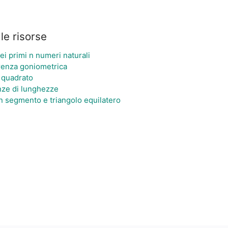
le risorse
 primi n numeri naturali
renza goniometrica
l quadrato
nze di lunghezze
n segmento e triangolo equilatero