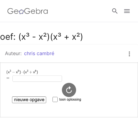
Google Classroom
oef: (x³ - x²)(x³ + x²)
Auteur:
chris cambré
GeoGebra Klaslokaal
Aanmelden