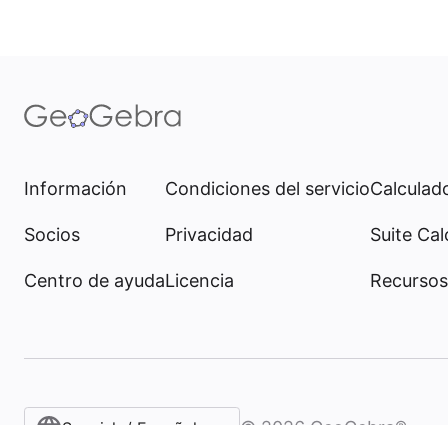
Información
Condiciones del servicio
Calculado
Socios
Privacidad
Suite Cal
Centro de ayuda
Licencia
Recursos
©
2026
GeoGebra®
Spanish / Español (internacional)