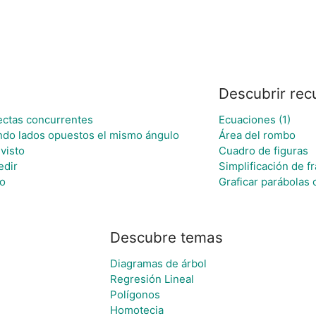
Descubrir rec
ectas concurrentes
Ecuaciones (1)
rando lados opuestos el mismo ángulo
Área del rombo
evisto
Cuadro de figuras
edir
Simplificación de f
co
Graficar parábolas 
Descubre temas
Diagramas de árbol
Regresión Lineal
Polígonos
Homotecia