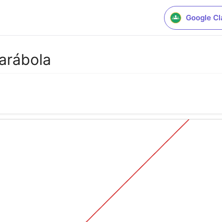
Google C
parábola