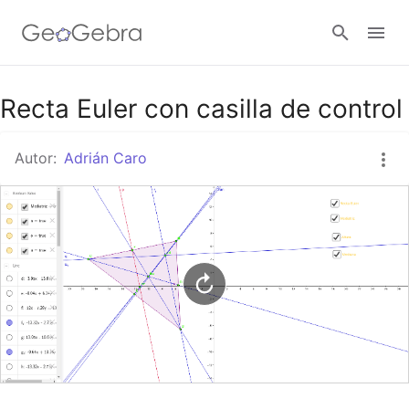
Google Classroom
Recta Euler con casilla de control
Autor:
Adrián Caro
GeoGebra Classroom
Abrir sesión