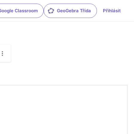
Google Classroom
GeoGebra Třída
Přihlásit