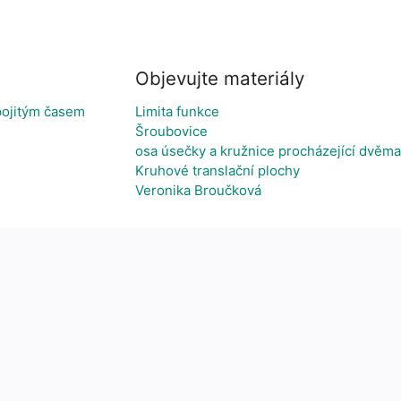
Objevujte materiály
pojitým časem
Limita funkce
Šroubovice
osa úsečky a kružnice procházející dvěm
Kruhové translační plochy
Veronika Broučková