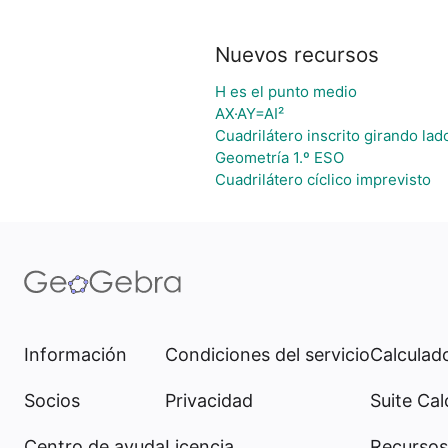
Nuevos recursos
H es el punto medio
AX·AY=AI²
Cuadrilátero inscrito girando la
Geometría 1.º ESO
Cuadrilátero cíclico imprevisto
Información
Condiciones del servicio
Calculado
Socios
Privacidad
Suite Cal
Centro de ayuda
Licencia
Recursos