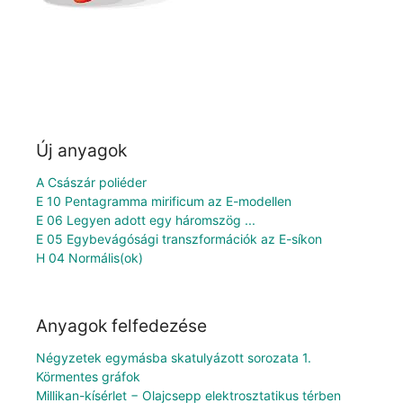
Új anyagok
A Császár poliéder
E 10 Pentagramma mirificum az E-modellen
E 06 Legyen adott egy háromszög ...
E 05 Egybevágósági transzformációk az E-síkon
H 04 Normális(ok)
Anyagok felfedezése
Négyzetek egymásba skatulyázott sorozata 1.
Körmentes gráfok
Millikan-kísérlet − Olajcsepp elektrosztatikus térben