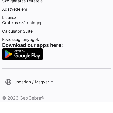
Szolgáltatás feltételei
Adatvédelem
Licensz
Grafikus számológép
Calculator Suite
Közösségi anyagok
Download our apps here:
Hungarian / Magyar‎
©
2026
GeoGebra®