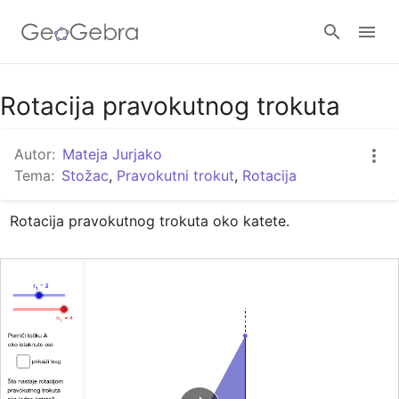
Google Classroom
Rotacija pravokutnog trokuta
Autor:
Mateja Jurjako
GeoGebra Razred
Tema:
Stožac
,
Pravokutni trokut
,
Rotacija
Rotacija pravokutnog trokuta oko katete.
Prijavi se