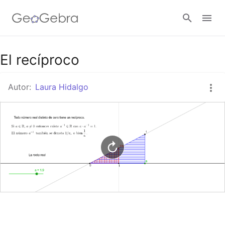
Google Classroom
El recíproco
Autor:
Laura Hidalgo
GeoGebra Classroom
Abrir sesión