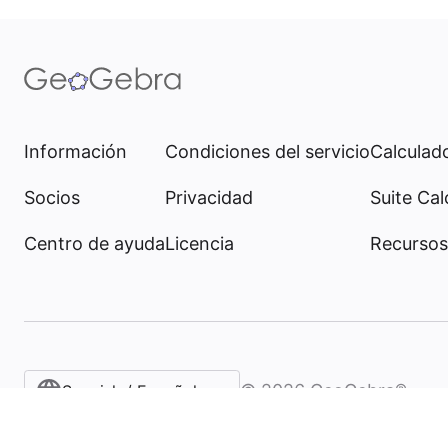
Información
Condiciones del servicio
Calculado
Socios
Privacidad
Suite Cal
Centro de ayuda
Licencia
Recursos
©
2026
GeoGebra®
Spanish / Español (internacional)