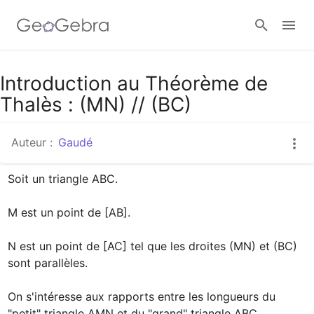
Google Classroom
Introduction au Théorème de
Thalès : (MN) // (BC)
Classe GeoGebra
Auteur :
Gaudé
Soit un triangle ABC.

Se connecter
M est un point de [AB].

N est un point de [AC] tel que les droites (MN) et (BC) 
sont parallèles.

On s'intéresse aux rapports entre les longueurs du 
"petit" triangle AMN et du "grand" triangle ABC.
