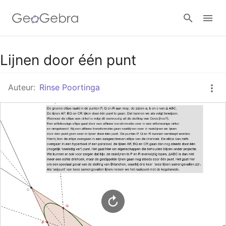
Google Classroom
Lijnen door één punt
Auteur:
Rinse Poortinga
GeoGebra Klaslokaal
Aanmelden