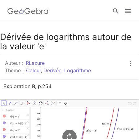
Google Classroom
Dérivée de logarithms autour de
la valeur 'e'
Classe GeoGebra
Auteur :
RLazure
Thème :
Calcul
,
Dérivée
,
Logarithme
Se connecter
Exploration B, p.254