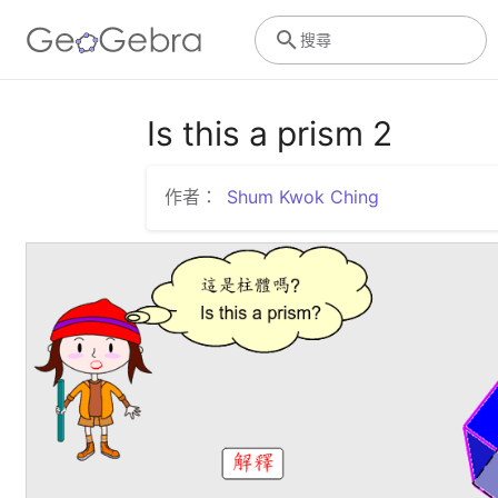
搜尋
Is this a prism 2
作者：
Shum Kwok Ching