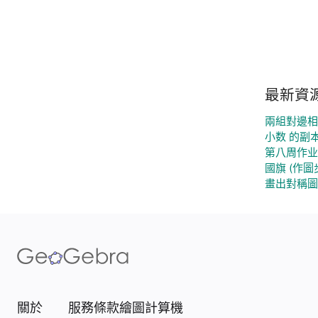
最新資
兩組對邊相
小数 的副
第八周作业
國旗 (作圖
畫出對稱圖
關於
服務條款
繪圖計算機