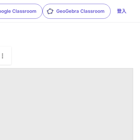
oogle Classroom
GeoGebra Classroom
登入