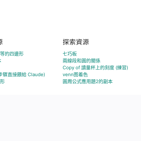
源
探索資源
等的四邊形
七巧板
本
兩線段和圓的關係
Copy of 讀量杯上的刻度 (練習)
步驟直接餵給 Claude)
venn图着色
形
圓周公式應用題2的副本