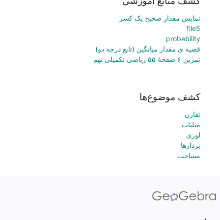
کشف منابع آموزشی
نمایش مقدار صحیح یک کسر
file5
probability
قضیه ی مقدار میانگین (تابع درجه دو)
تمرین ۶ صفحهٔ ۵۵ ریاضی تکمیلی نهم
کشف موضوع‌ها
تقارن
مثلثات
لوزی
بردارها
مساحت