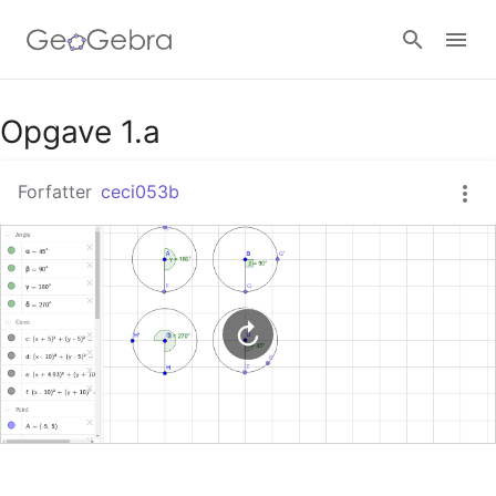
Google Classroom
Opgave 1.a
Forfatter
ceci053b
GeoGebra Classroom
Log ind