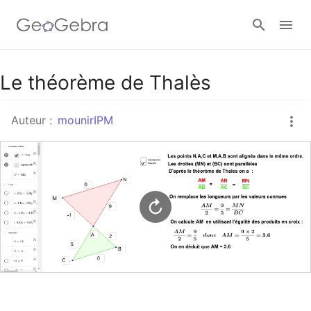
Google Classroom
Le théorème de Thalès
Auteur :
mounirIPM
Classe GeoGebra
Se connecter