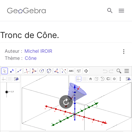
Google Classroom
Tronc de Cône.
Auteur :
Michel IROIR
Classe GeoGebra
Thème :
Cône
Se connecter