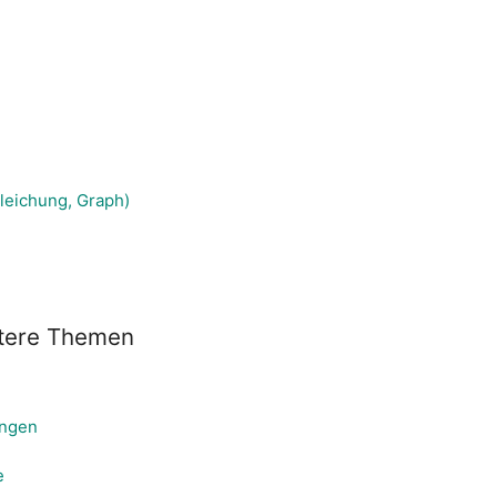
gleichung, Graph)
tere Themen
ungen
e