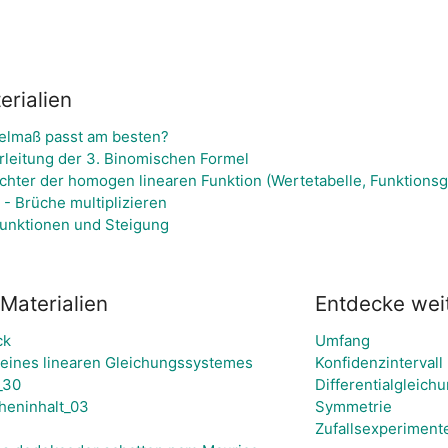
rialien
elmaß passt am besten?
rleitung der 3. Binomischen Formel
ichter der homogen linearen Funktion (Wertetabelle, Funktions
- Brüche multiplizieren
Funktionen und Steigung
Materialien
Entdecke wei
ck
Umfang
n eines linearen Gleichungssystemes
Konfidenzintervall
_30
Differentialgleich
heninhalt_03
Symmetrie
Zufallsexperiment