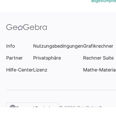
abgestumpfte
Info
Nutzungsbedingungen
Grafikrechner
Partner
Privatsphäre
Rechner Suite
Hilfe-Center
Lizenz
Mathe-Materia
©
2026
GeoGebra®
German / Deutsch