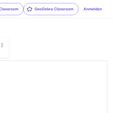
Classroom
GeoGebra Classroom
Anmelden