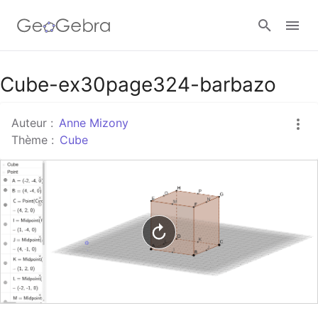
Google Classroom
Cube-ex30page324-barbazo
Auteur :
Anne Mizony
Classe GeoGebra
Thème :
Cube
Se connecter