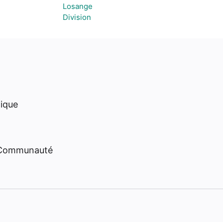
Losange
Division
hique
 Communauté