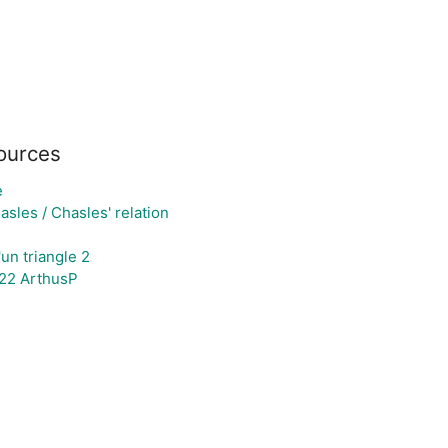
ources
e
sles / Chasles' relation
n triangle 2
 22 ArthusP