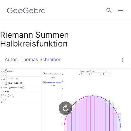
Google Classroom
Riemann Summen
Halbkreisfunktion
GeoGebra Classroom
Autor:
Thomas Schreiber
Anmelden