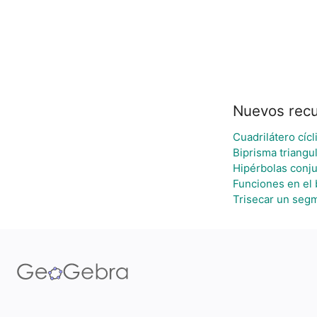
Nuevos rec
Cuadrilátero cícl
Biprisma triangu
Hipérbolas conj
Funciones en el 
Trisecar un seg