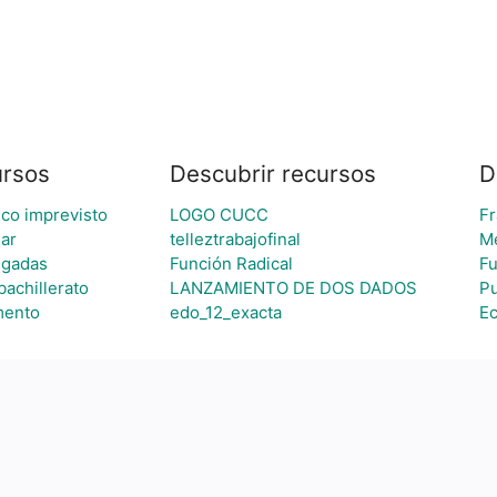
ursos
Descubrir recursos
D
ico imprevisto
LOGO CUCC
Fr
lar
telleztrabajofinal
Me
ugadas
Función Radical
Fu
bachillerato
LANZAMIENTO DE DOS DADOS
Pu
mento
edo_12_exacta
Ec