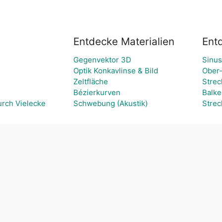
Entdecke Materialien
Ent
Gegenvektor 3D
Sinus
Optik Konkavlinse & Bild
Ober
Zeltfläche
Stre
Bézierkurven
Balk
urch Vielecke
Schwebung (Akustik)
Strec