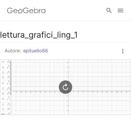
Google Classroom
lettura_grafici_ling_1
Autore:
epituello66
GeoGebra Classroom
Accedi