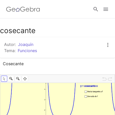
Google Classroom
cosecante
Autor:
Joaquín
GeoGebra Classroom
Tema:
Funciones
Cosecante
Abrir sesión