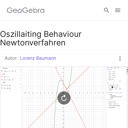
Google Classroom
Oszillaiting Behaviour
Newtonverfahren
GeoGebra Classroom
Autor:
Lorenz Baumann
Anmelden