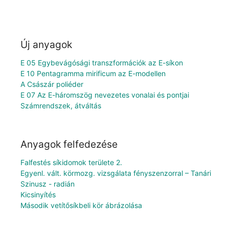
Új anyagok
E 05 Egybevágósági transzformációk az E-síkon
E 10 Pentagramma mirificum az E-modellen
A Császár poliéder
E 07 Az E-háromszög nevezetes vonalai és pontjai
Számrendszek, átváltás
Anyagok felfedezése
Falfestés síkidomok területe 2.
Egyenl. vált. körmozg. vizsgálata fényszenzorral – Tanári
Szinusz - radián
Kicsinyítés
Második vetítősíkbeli kör ábrázolása