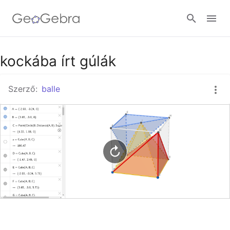
Google Classroom
kockába írt gúlák
Szerző:
balle
GeoGebra Classroom
Bejelentkezés