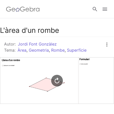
Google Classroom
L'àrea d'un rombe
Autor:
Jordi Font Gonzàlez
Aula GeoGebra
Tema:
Àrea
,
Geometria
,
Rombe
,
Superfície
Valideu-vos