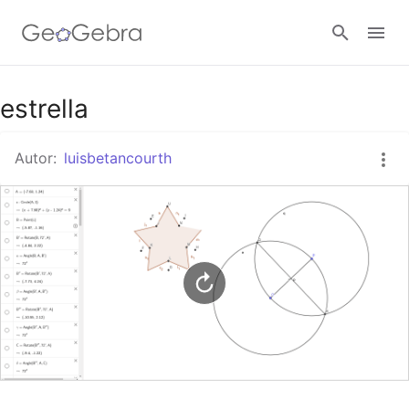
Google Classroom
estrella
Autor:
luisbetancourth
GeoGebra Classroom
Abrir sesión