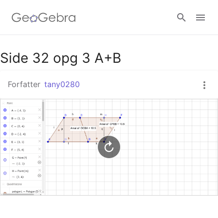
Google Classroom
Side 32 opg 3 A+B
Forfatter
tany0280
GeoGebra Classroom
Log ind