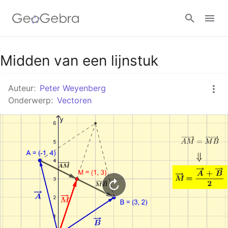
Google Classroom
Midden van een lijnstuk
Auteur:
Peter Weyenberg
GeoGebra Klaslokaal
Onderwerp:
Vectoren
Aanmelden