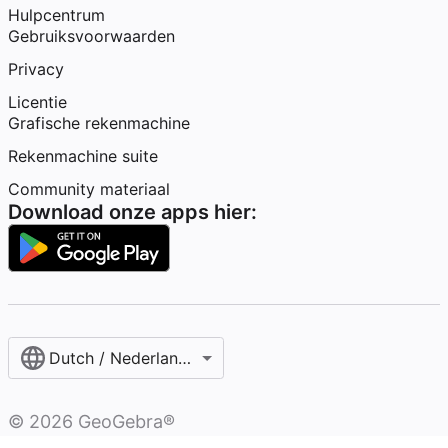
Hulpcentrum
Gebruiksvoorwaarden
Privacy
Licentie
Grafische rekenmachine
Rekenmachine suite
Community materiaal
Download onze apps hier:
Dutch / Nederlands‎ (België)‎
©
2026
GeoGebra®