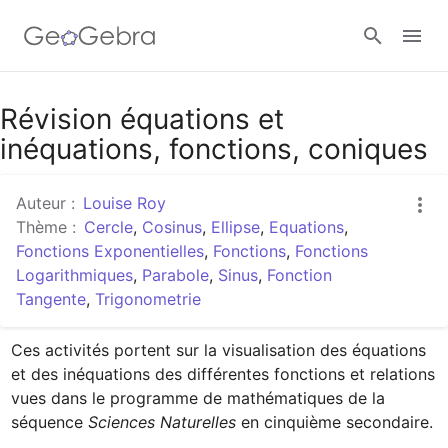
Google Classroom
Révision équations et
inéquations, fonctions, coniques
Classe GeoGebra
Auteur :
Louise Roy
Thème :
Cercle
,
Cosinus
,
Ellipse
,
Equations
,
Fonctions Exponentielles
,
Fonctions
,
Fonctions
Se connecter
Logarithmiques
,
Parabole
,
Sinus
,
Fonction
Tangente
,
Trigonometrie
Ces activités portent sur la visualisation des équations 
et des inéquations des différentes fonctions et relations 
vues dans le programme de mathématiques de la 
séquence 
Sciences Naturelles
 en cinquième secondaire.